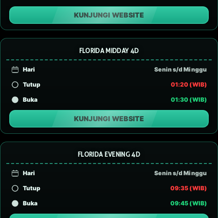
KUNJUNGI WEBSITE
FLORIDA MIDDAY 4D
Hari
Senin s/d Minggu
Tutup
01:20 (WIB)
Buka
01:30 (WIB)
KUNJUNGI WEBSITE
FLORIDA EVENING 4D
Hari
Senin s/d Minggu
Tutup
09:35 (WIB)
Buka
09:45 (WIB)