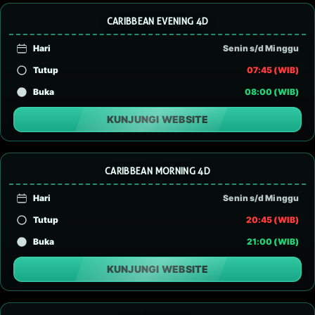
CARIBBEAN EVENING 4D
Hari
Senin s/d Minggu
Tutup
07:45 (WIB)
Buka
08:00 (WIB)
KUNJUNGI WEBSITE
CARIBBEAN MORNING 4D
Hari
Senin s/d Minggu
Tutup
20:45 (WIB)
Buka
21:00 (WIB)
KUNJUNGI WEBSITE