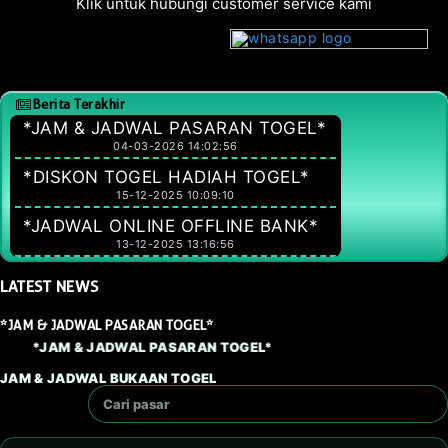
Klik untuk hubungi customer service kami
Berita Terakhir
*JAM & JADWAL PASARAN TOGEL*
04-03-2026 14:02:56
*DISKON TOGEL HADIAH TOGEL*
15-12-2025 10:09:10
*JADWAL ONLINE OFFLINE BANK*
13-12-2025 13:16:56
LATEST
NEWS
*JAM & JADWAL PASARAN TOGEL*
*JAM & JADWAL PASARAN TOGEL*
JAM & JADWAL BUKAAN TOGEL