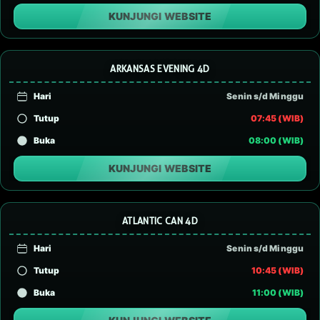
KUNJUNGI WEBSITE
ARKANSAS EVENING 4D
Hari
Senin s/d Minggu
Tutup
07:45 (WIB)
Buka
08:00 (WIB)
KUNJUNGI WEBSITE
ATLANTIC CAN 4D
Hari
Senin s/d Minggu
Tutup
10:45 (WIB)
Buka
11:00 (WIB)