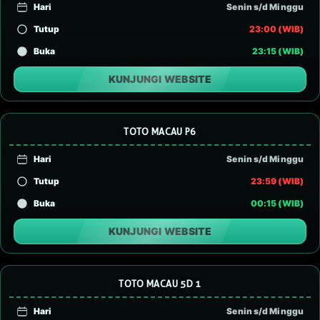
Hari
Senin s/d Minggu
Tutup
23:00 (WIB)
Buka
23:15 (WIB)
KUNJUNGI WEBSITE
TOTO MACAU P6
Hari
Senin s/d Minggu
Tutup
23:59 (WIB)
Buka
00:15 (WIB)
KUNJUNGI WEBSITE
TOTO MACAU 5D 1
Hari
Senin s/d Minggu