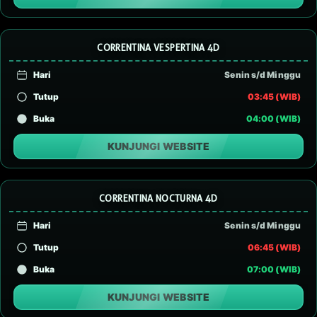
CORRENTINA VESPERTINA 4D
Hari
Senin s/d Minggu
Tutup
03:45 (WIB)
Buka
04:00 (WIB)
KUNJUNGI WEBSITE
CORRENTINA NOCTURNA 4D
Hari
Senin s/d Minggu
Tutup
06:45 (WIB)
Buka
07:00 (WIB)
KUNJUNGI WEBSITE