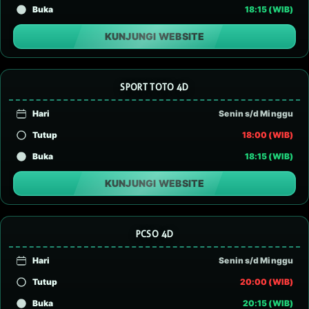
Buka
18:15 (WIB)
KUNJUNGI WEBSITE
SPORT TOTO 4D
Hari
Senin s/d Minggu
Tutup
18:00 (WIB)
Buka
18:15 (WIB)
KUNJUNGI WEBSITE
PCSO 4D
Hari
Senin s/d Minggu
Tutup
20:00 (WIB)
Buka
20:15 (WIB)