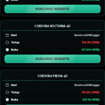
KUNJUNGI WEBSITE
CORDOBA NOCTURNA 4D
Hari
Senin s/d Minggu
Tutup
06:45 (WIB)
Buka
07:00 (WIB)
KUNJUNGI WEBSITE
CORDOBA PREVIA 4D
Hari
Senin s/d Minggu
Tutup
20:00 (WIB)
Buka
20:15 (WIB)