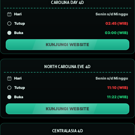
CAROLINA DAY 4D
Hari
Senin s/d Minggu
Tutup
02:45 (WIB)
Buka
03:00 (WIB)
KUNJUNGI WEBSITE
NORTH CAROLINA EVE 4D
Hari
Senin s/d Minggu
Tutup
11:10 (WIB)
Buka
11:22 (WIB)
KUNJUNGI WEBSITE
CENTRALASIA 4D