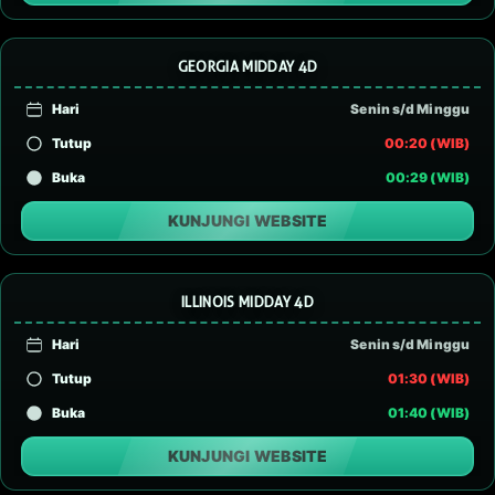
GEORGIA MIDDAY 4D
Hari
Senin s/d Minggu
Tutup
00:20 (WIB)
Buka
00:29 (WIB)
KUNJUNGI WEBSITE
ILLINOIS MIDDAY 4D
Hari
Senin s/d Minggu
Tutup
01:30 (WIB)
Buka
01:40 (WIB)
KUNJUNGI WEBSITE